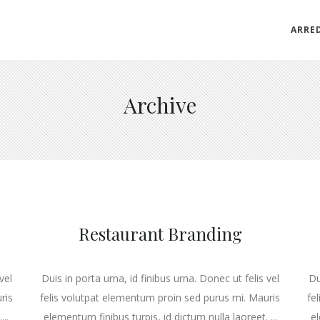
ARRE
Archive
Restaurant Branding
vel
Duis in porta urna, id finibus urna. Donec ut felis vel
Du
ris
felis volutpat elementum proin sed purus mi. Mauris
fe
..
elementum finibus turpis, id dictum nulla laoreet. ...
el