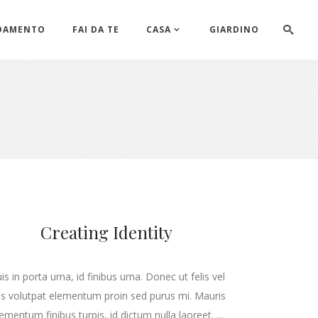
DAMENTO
FAI DA TE
CASA
GIARDINO
Creating Identity
is in porta urna, id finibus urna. Donec ut felis vel
lis volutpat elementum proin sed purus mi. Mauris
ementum finibus turpis, id dictum nulla laoreet. ...