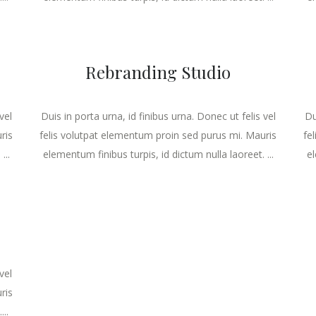
Rebranding Studio
vel
Duis in porta urna, id finibus urna. Donec ut felis vel
Du
ris
felis volutpat elementum proin sed purus mi. Mauris
fe
...
elementum finibus turpis, id dictum nulla laoreet. ...
el
vel
ris
..