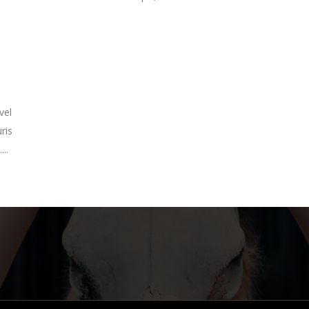
vel
ris
..