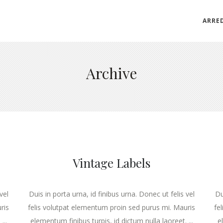
ARRE
Archive
Vintage Labels
vel
Duis in porta urna, id finibus urna. Donec ut felis vel
Du
ris
felis volutpat elementum proin sed purus mi. Mauris
fe
...
elementum finibus turpis, id dictum nulla laoreet. ...
e