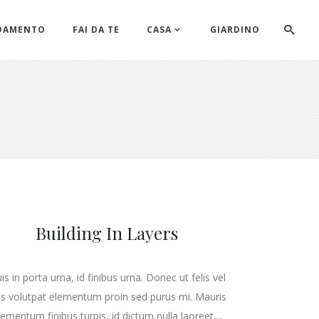
DAMENTO
FAI DA TE
CASA
GIARDINO
Building In Layers
is in porta urna, id finibus urna. Donec ut felis vel
lis volutpat elementum proin sed purus mi. Mauris
lementum finibus turpis, id dictum nulla laoreet....