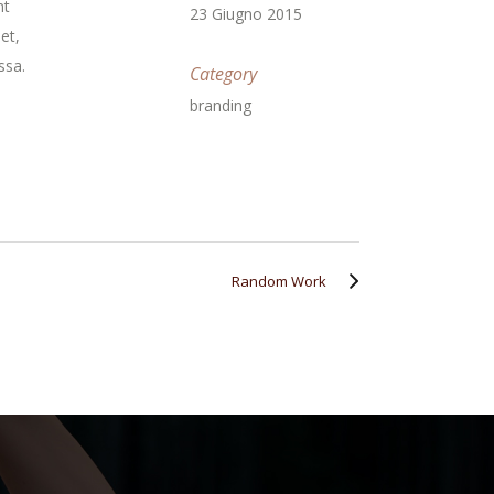
nt
23 Giugno 2015
et,
ssa.
Category
branding
Random Work