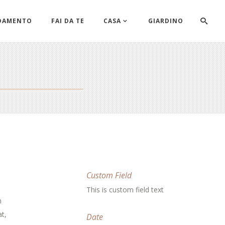
DAMENTO
FAI DA TE
CASA
GIARDINO
Custom Field
This is custom field text
m
t,
Date