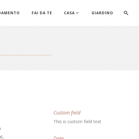
DAMENTO
FAI DA TE
CASA
GIARDINO
Custom field
This is custom field text
m
t,
Date