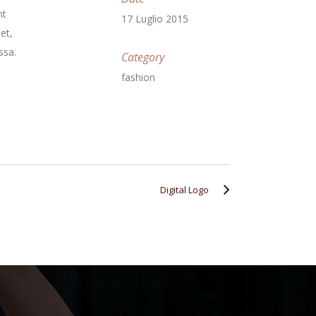
nt
17 Luglio 2015
et,
ssa.
Category
fashion
Digital Logo