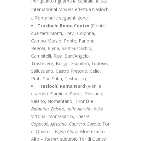
Per quanto riguarda la capitale, la Sat
International Movers effettua traslochi
a Roma nelle seguenti zone:
Traslochi Roma Centro
(Rioni e
quartieri: Monti, Trevi, Colonna,
Campo Marzio, Ponte, Parione,
Regola, Pigna, Sant’Eustachio,
Campitelli, Ripa, Sant’Angelo,
Trastevere, Borgo, Esquilino, Ludovisi,
Sallustiano, Castro Pretorio, Celio,
Prati, San Saba, Testaccio);
Traslochi Roma Nord
(Rioni e
quartieri: Flaminio, Parioli, Pinciano,
Salario, Nomentano, Trionfale –
Balduina, Belsito, Valle Aurelia,
della
Vittoria, Montesacro, Trieste –
Coppedè, Africano, Caprera, Savoia,
Tor
di Quinto –
Vigna Clara,
Montesacro
Alto –
Talenti,
suburbio Tor di Quinto);