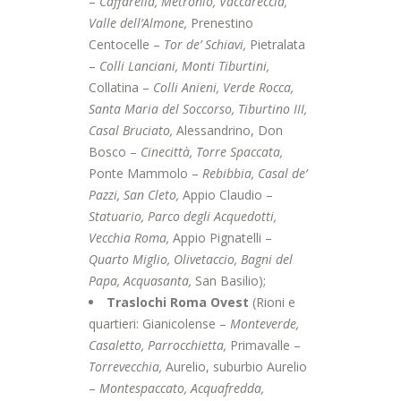
–
Caffarella, Metronio, Vaccareccia,
Valle dell’Almone,
Prenestino
Centocelle –
Tor de’ Schiavi,
Pietralata
–
Colli Lanciani, Monti Tiburtini,
Collatina –
Colli Anieni, Verde Rocca,
Santa Maria del Soccorso, Tiburtino III,
Casal Bruciato,
Alessandrino, Don
Bosco –
Cinecittà, Torre Spaccata,
Ponte Mammolo –
Rebibbia, Casal de’
Pazzi, San Cleto,
Appio Claudio –
Statuario, Parco degli Acquedotti,
Vecchia Roma,
Appio Pignatelli –
Quarto Miglio, Olivetaccio, Bagni del
Papa, Acquasanta,
San Basilio);
Traslochi Roma Ovest
(Rioni e
quartieri: Gianicolense –
Monteverde,
Casaletto, Parrocchietta,
Primavalle –
Torrevecchia,
Aurelio, suburbio Aurelio
–
Montespaccato, Acquafredda,