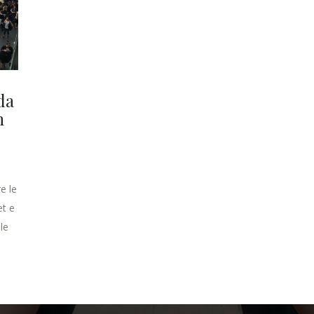
da
n
e le
et e
 le