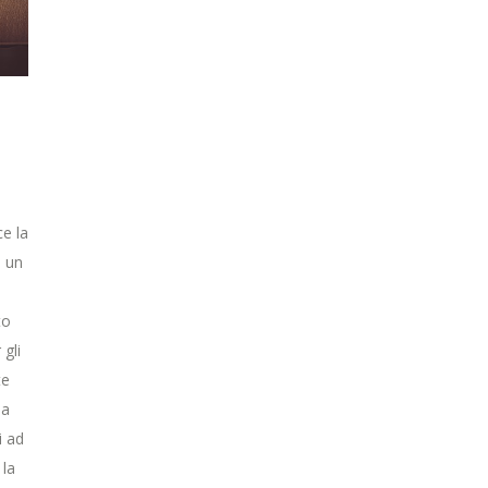
e la
i un
to
gli
te
da
i ad
 la