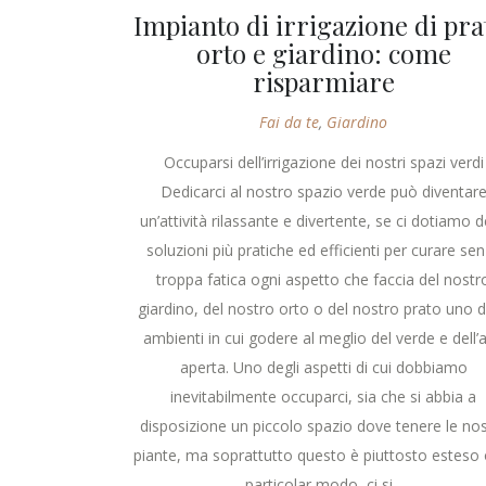
Impianto di irrigazione di pra
orto e giardino: come
risparmiare
Fai da te
,
Giardino
Occuparsi dell’irrigazione dei nostri spazi verdi
Dedicarci al nostro spazio verde può diventar
un’attività rilassante e divertente, se ci dotiamo d
soluzioni più pratiche ed efficienti per curare se
troppa fatica ogni aspetto che faccia del nostr
giardino, del nostro orto o del nostro prato uno d
ambienti in cui godere al meglio del verde e dell’a
aperta. Uno degli aspetti di cui dobbiamo
inevitabilmente occuparci, sia che si abbia a
disposizione un piccolo spazio dove tenere le nos
piante, ma soprattutto questo è piuttosto esteso o
particolar modo, ci si...