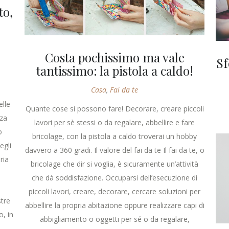
to,
Costa pochissimo ma vale
Sf
tantissimo: la pistola a caldo!
Casa
,
Fai da te
e
elle
Quante cose si possono fare! Decorare, creare piccoli
nza
lavori per sè stessi o da regalare, abbellire e fare
o
bricolage, con la pistola a caldo troverai un hobby
egli
davvero a 360 gradi. Il valore del fai da te Il fai da te, o
ria
bricolage che dir si voglia, è sicuramente un’attività
che dà soddisfazione. Occuparsi dell’esecuzione di
piccoli lavori, creare, decorare, cercare soluzioni per
tre
abbellire la propria abitazione oppure realizzare capi di
, in
abbigliamento o oggetti per sé o da regalare,