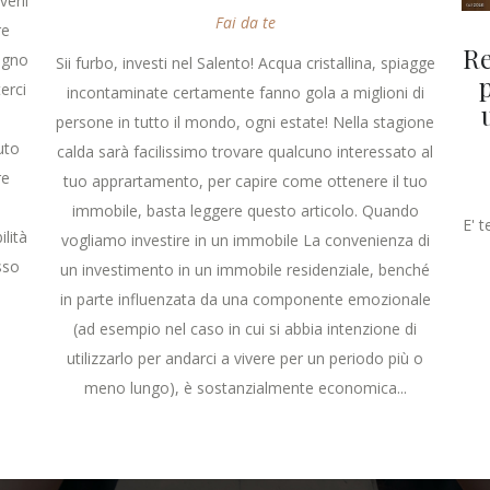
erli
Fai da te
re
Re
ogno
Sii furbo, investi nel Salento! Acqua cristallina, spiagge
erci
incontaminate certamente fanno gola a miglioni di
persone in tutto il mondo, ogni estate! Nella stagione
uto
calda sarà facilissimo trovare qualcuno interessato al
re
tuo apprartamento, per capire come ottenere il tuo
immobile, basta leggere questo articolo. Quando
E' 
lità
vogliamo investire in un immobile La convenienza di
sso
un investimento in un immobile residenziale, benché
in parte influenzata da una componente emozionale
(ad esempio nel caso in cui si abbia intenzione di
utilizzarlo per andarci a vivere per un periodo più o
meno lungo), è sostanzialmente economica...